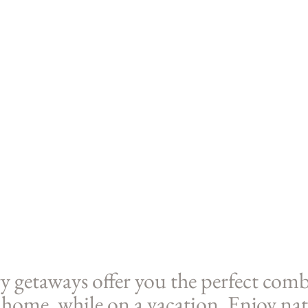
y getaways offer you the perfect comb
t home, while on a vacation. Enjoy nat