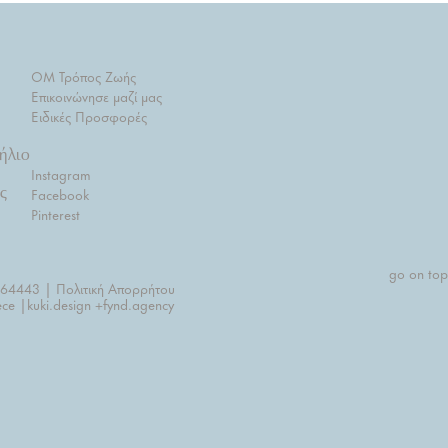
OM Τρόπος Ζωής
Επικοινώνησε μαζί μας
Ειδικές Προσφορές
ήλιο
Instagram
ς
Facebook
Pinterest
go on top
664443 | Πολιτική Απορρήτου
ce |
kuki.design +
fynd.agency