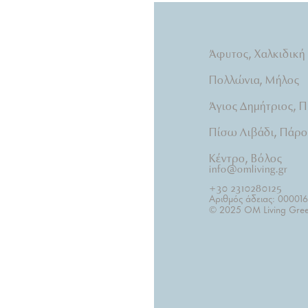
Άφυτος, Χαλκιδική
Πολλώνια, Μήλος
Άγιος Δημήτριος, Π
Πίσω Λιβάδι, Πάρο
Κέντρο, Βόλος
info@omliving.gr
+30 2310280125
Αριθμός άδειας: 00001
© 2025 OM Living Gree