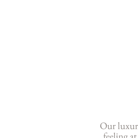
Our luxur
feeling a