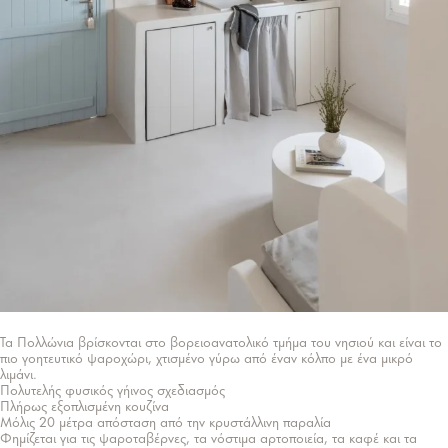
Τα Πολλώνια βρίσκονται στο βορειοανατολικό τμήμα του νησιού και είναι το
πιο γοητευτικό ψαροχώρι, χτισμένο γύρω από έναν κόλπο με ένα μικρό
λιμάνι.
Πολυτελής φυσικός γήινος σχεδιασμός
Πλήρως εξοπλισμένη κουζίνα
Μόλις 20 μέτρα απόσταση από την κρυστάλλινη παραλία
Φημίζεται για τις ψαροταβέρνες, τα νόστιμα αρτοποιεία, τα καφέ και τα