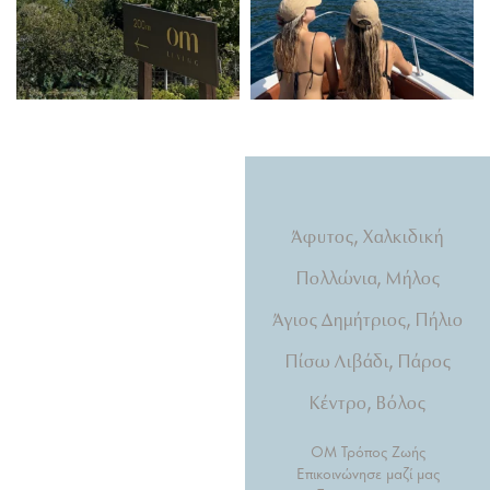
Natural light, calming
Άφυτος, Χαλκιδική
tones, beds that hug you.
Πολλώνια, Μήλος
Άγιος Δημήτριος, Πήλιο
Πίσω Λιβάδι, Πάρος
Κέντρο, Βόλος
OM Τρόπος Ζωής
Επικοινώνησε μαζί μας