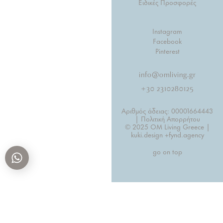
Ειδικές Προσφορές
Instagram
Facebook
Pinterest
info@omliving.gr
+30 2310280125
Αριθμός άδειας: 00001664443
| Πολιτική Απορρήτου
© 2025 OM Living Greece |
kuki.design +
fynd.agency
go on top